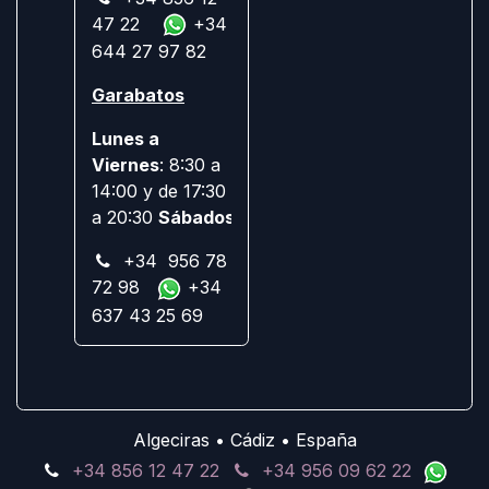
47 22
+34
644 27 97 82
Garabatos
Lunes a
Viernes
: 8:30 a
14:00 y de 17:30
a 20:30
Sábados:
Cerrado
+34 956 78
72 98
+34
637 43 25 69
Algeciras • Cádiz • España
+34 856 12 47 22
+34 956 09 62 22