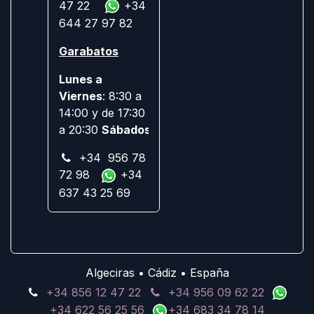
47 22
+34
644 27 97 82
Garabatos
Lunes a
Viernes
: 8:30 a
14:00 y de 17:30
a 20:30
Sábados:
Cerrado
+34 956 78
72 98
+34
637 43 25 69
Algeciras • Cádiz • España
+34 856 12 47 22
+34 956 09 62 22
+34 622 56 25 56
+34 683 34 78 14