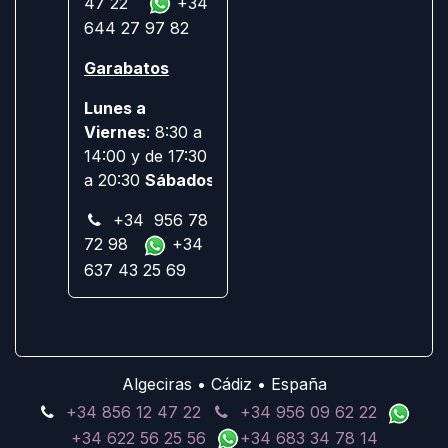
47 22
+34
644 27 97 82
Garabatos
Lunes a
Viernes
: 8:30 a
14:00 y de 17:30
a 20:30
Sábados:
Cerrado
+34 956 78
72 98
+34
637 43 25 69
Algeciras • Cádiz • España
+34 856 12 47 22
+34 956 09 62 22
+34 622 56 25 56
+34 683 34 78 14