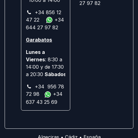
27 97 82
+34 856 12
47 22
+34
644 27 97 82
Garabatos
Lunes a
Viernes
: 8:30 a
14:00 y de 17:30
a 20:30
Sábados:
Cerrado
+34 956 78
72 98
+34
637 43 25 69
Algeciras • Cádiz • España