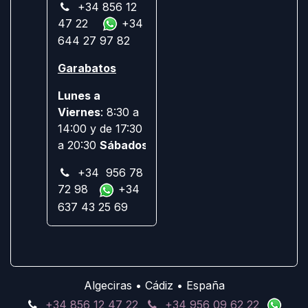
+34 856 12
47 22
+34
644 27 97 82
Garabatos
Lunes a
Viernes
: 8:30 a
14:00 y de 17:30
a 20:30
Sábados:
Cerrado
+34 956 78
72 98
+34
637 43 25 69
Algeciras • Cádiz • España
+34 856 12 47 22
+34 956 09 62 22