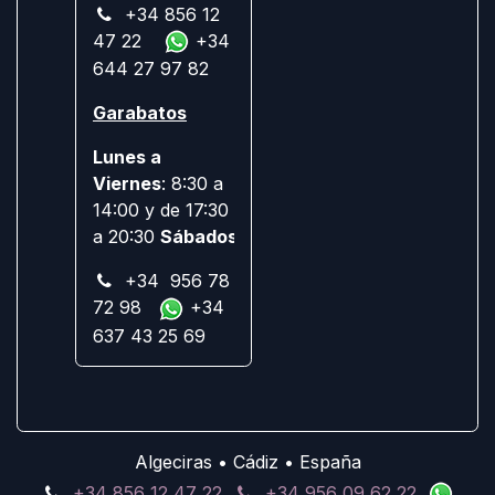
+34 856 12
47 22
+34
644 27 97 82
Garabatos
Lunes a
Viernes
: 8:30 a
14:00 y de 17:30
a 20:30
Sábados:
Cerrado
+34 956 78
72 98
+34
637 43 25 69
Algeciras • Cádiz • España
+34 856 12 47 22
+34 956 09 62 22