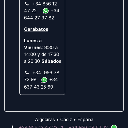
+34 856 12
47 22
+34
644 27 97 82
Garabatos
Lunes a
Viernes
: 8:30 a
14:00 y de 17:30
a 20:30
Sábados:
Cerrado
+34 956 78
72 98
+34
637 43 25 69
Algeciras • Cádiz • España
+34 856 12 47 22
+34 956 09 62 22