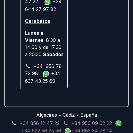
47 22
+34
644 27 97 82
Garabatos
Lunes a
Viernes
: 8:30 a
14:00 y de 17:30
a 20:30
Sábados:
Cerrado
+34 956 78
72 98
+34
637 43 25 69
Algeciras • Cádiz • España
+34 856 12 47 22
+34 956 09 62 22
+34 622 56 25 56
+34 683 34 78 14