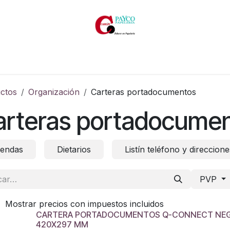
Inicio
Productos
Productos por marcas
Catálogos
ctos
Organización
Carteras portadocumentos
arteras portadocume
endas
Dietarios
Listín teléfono y direccione
PVP
Mostrar precios con impuestos incluidos
CARTERA PORTADOCUMENTOS Q-CONNECT NEGR
420X297 MM