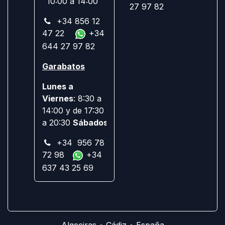
10:00 a 14:00
27 97 82
+34 856 12
47 22
+34
644 27 97 82
Garabatos
Lunes a
Viernes
: 8:30 a
14:00 y de 17:30
a 20:30
Sábados:
Cerrado
+34 956 78
72 98
+34
637 43 25 69
Algeciras • Cádiz • España